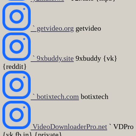
` getvideo.org
getvideo
` 9xbuddy.site
9xbuddy {vk}
{reddit}
` botixtech.com
botixtech
VideoDownloaderPro.net
` VDPro
{vk,fb,in} {private}