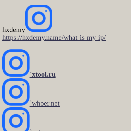
hxdemy
https://hxdemy.name/what-is-my-ip/
`xtool.ru
`whoer.net