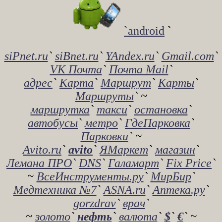
`android
`
siPnet.ru
`
siBnet.ru
`
YAndex.ru
`
Gmail.com
`
VK Почта
`
Почта Mail
`
адрес
`
Карта
`
Маршрут
`
Карты
`
Маршруты
` ~
маршрутка
`
такси
`
остановка
`
автобусы
`
метро
`
ГдеПарковка
`
Парковки
` ~
Avito.ru
`
avito
`
ЯМаркет
`
магазин
`
Лемана ПРО
`
DNS
`
Галамарт
`
Fix Price
`
~
ВсеИнструменты.ру
`
МирБир
`
Медтехника №7
`
ASNA.ru
`
Аптека.ру
`
gorzdrav
`
врач
`
~
золото
`
нефть
`
валюта
`
$
`
€
` ~