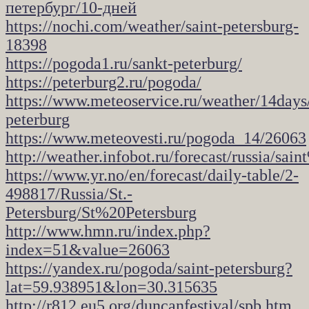
петербург/10-дней
https://nochi.com/weather/saint-petersburg-
18398
https://pogoda1.ru/sankt-peterburg/
https://peterburg2.ru/pogoda/
https://www.meteoservice.ru/weather/14days
peterburg
https://www.meteovesti.ru/pogoda_14/26063
http://weather.infobot.ru/forecast/russia/sa
https://www.yr.no/en/forecast/daily-table/2-
498817/Russia/St.-
Petersburg/St%20Petersburg
http://www.hmn.ru/index.php?
index=51&value=26063
https://yandex.ru/pogoda/saint-petersburg?
lat=59.938951&lon=30.315635
http://r812.eu5.org/duncanfestival/spb.htm