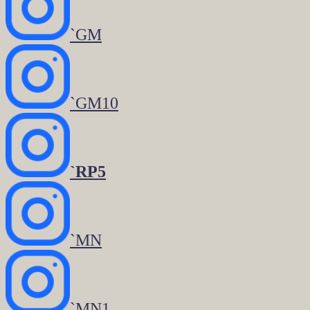
`GM
`GM10
`RP5
`MN
`MN1