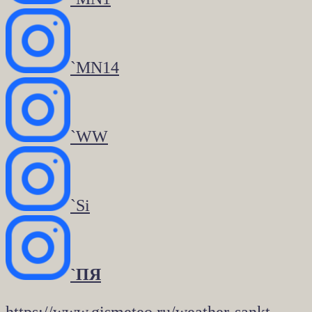
`MN14
`WW
`Si
`ПЯ