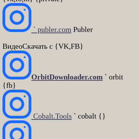
` publer.com
Publer
ВидеоСкачать c {VK,FB}
OrbitDownloader.com
` orbit
{fb}
Cobalt.Tools
` cobalt {}