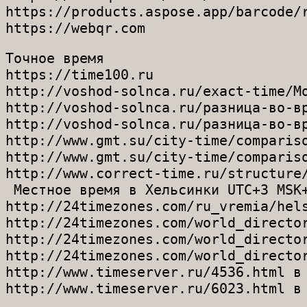
https://products.aspose.app/barcode/r
Точное время

https://time100.ru

http://voshod-solnca.ru/exact-time/Мо
http://voshod-solnca.ru/разница-во-вр
http://voshod-solnca.ru/разница-во-вр
http://www.gmt.su/city-time/compariso
http://www.gmt.su/city-time/compariso
http://www.correct-time.ru/structure/
 Местное время в Хельсинки UTC+3 MSK+
http://24timezones.com/ru_vremia/hels
http://24timezones.com/world_director
http://24timezones.com/world_director
http://24timezones.com/world_director
http://www.timeserver.ru/4536.html в 
http://www.timeserver.ru/6023.html в 