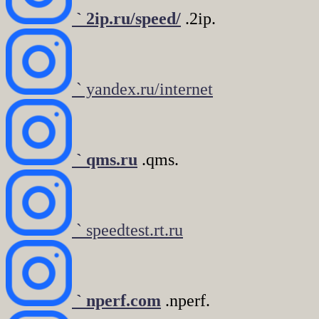
` 2ip.ru/speed/
.2ip.
` yandex.ru/internet
` qms.ru
.qms.
` speedtest.rt.ru
` nperf.com
.nperf.