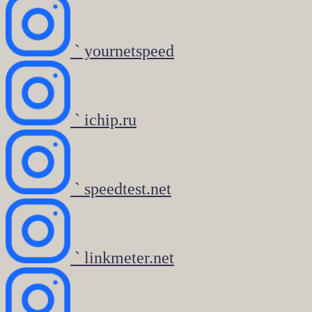
` yournetspeed
` ichip.ru
` speedtest.net
` linkmeter.net