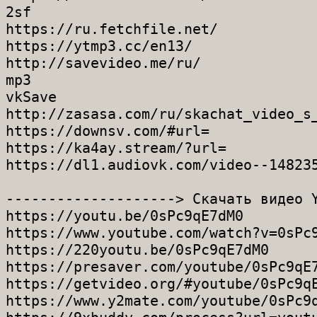
2sf

https://ru.fetchfile.net/

https://ytmp3.cc/en13/

http://savevideo.me/ru/

mp3

vkSave

http://zasasa.com/ru/skachat_video_s_
https://downsv.com/#url=

https://ka4ay.stream/?url=

https://dl1.audiovk.com/video--148235
--------------------> Скачать видео Y
https://youtu.be/0sPc9qE7dM0

https://www.youtube.com/watch?v=0sPc9
https://220youtu.be/0sPc9qE7dM0

https://presaver.com/youtube/0sPc9qE7
https://getvideo.org/#youtube/0sPc9qE
https://www.y2mate.com/youtube/0sPc9q