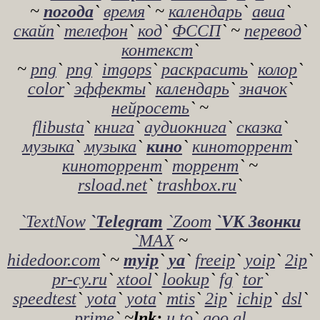
~
погода
`
время
` ~
календарь
`
авиа
`
скайп
`
телефон
`
код
`
ФССП
` ~
перевод
`
контекст
`
~
png
`
png
`
imgops
`
раскрасить
`
колор
`
color
`
эффекты
`
календарь
`
значок
`
нейросеть
` ~
flibusta
`
книга
`
аудиокнига
`
сказка
`
музыка
`
музыка
`
кино
`
киноторрент
`
киноторрент
`
торрент
` ~
rsload.net
`
trashbox.ru
`
`TextNow
`Telegram
`Zoom
`VK Звонки
`MAX
~
hidedoor.com
` ~
myip
`
ya
`
freeip
`
yoip
`
2ip
`
pr-cy.ru
`
xtool
`
lookup
`
fg
`
tor
`
speedtest
`
yota
`
yota
`
mtis
`
2ip
`
ichip
`
dsl
`
prime
` ~
lnk:
u.to
`
goo.gl