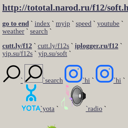
http://tototal.narod.ru/f12/soft
go to end
`
index
`
myip
`
speed
`
youtube
`
weather
`
search
`
cutt.ly/f12
`
cutt.ly/f12s
`
iplogger.ru/f12
`
yip.su/f12s
`
yip.su/soft
`
`
`search
`hi
`
`hi
`
`yota
`
`radio
`