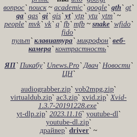
вопрос
`
поиск
~
academic
`
google
`
gth
`
gt
`
gа
`
gаs
`
gi
`
gis
`
yt
`
ytp
`
ytu
`
ytm
` ~
people
`
mvk
`
vk
`
q
`
fb
`
mfb
~
snake
`
wfido
`
fido
`
пульт
`
клавиатура
`
микрофон
`
веб-
камера
`
контрастность
`
ЯП
`
Пикабу
`
Unews.Pro
`
Двач
`
Новости
`
ЦН
`
audiograbber.zip
`
vob2mpg.zip
`
virtualdub.zip
`
ac3.zip
`
xvid.zip
`
Xvid-
1.3.7-20191228.exe
`
yt-dlp.zip
`
2023.11.16
`
youtube-dl
`
youtube-dl.zip
`
драйвер
`
driver
` ~