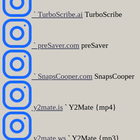
` TurboScribe.ai
TurboScribe
` preSaver.com
preSaver
` SnapsCooper.com
SnapsCooper
y2mate.is
` Y2Mate {mp4}
y2mate.ws
` Y2Mate {mp3}