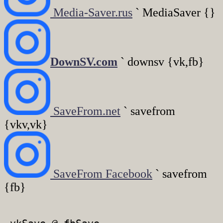
Media-Saver.rus
` MediaSaver {}
DownSV.com
` downsv {vk,fb}
SaveFrom.net
` savefrom
{vkv,vk}
SaveFrom Facebook
` savefrom
{fb}