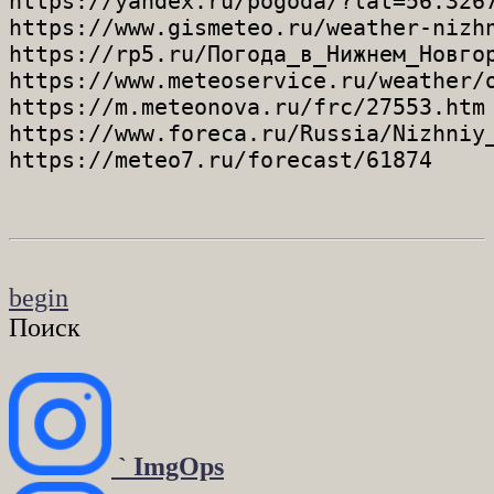
https://yandex.ru/pogoda/?lat=56.3267
https://www.gismeteo.ru/weather-nizhn
https://rp5.ru/Погода_в_Нижнем_Новгор
https://www.meteoservice.ru/weather/o
https://m.meteonova.ru/frc/27553.htm

https://www.foreca.ru/Russia/Nizhniy_
begin
Поиск
` ImgOps