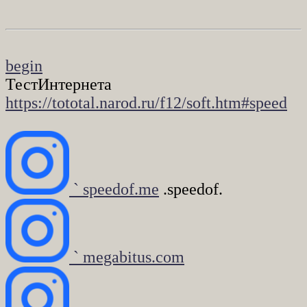
begin
ТестИнтернета
https://tototal.narod.ru/f12/soft.htm#speed
` speedof.me
.speedof.
` megabitus.com