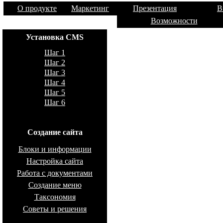
О продукте
Маркетинг
Презентация
Сайт упра
В
Возможности
Установка CMS
Шаг 1
Шаг 2
Шаг 3
Шаг 4
Шаг 5
Шаг 6
Создание сайта
Блоки и информации
Настройка сайта
Работа с документами
Создание меню
Таксономия
Советы и решения